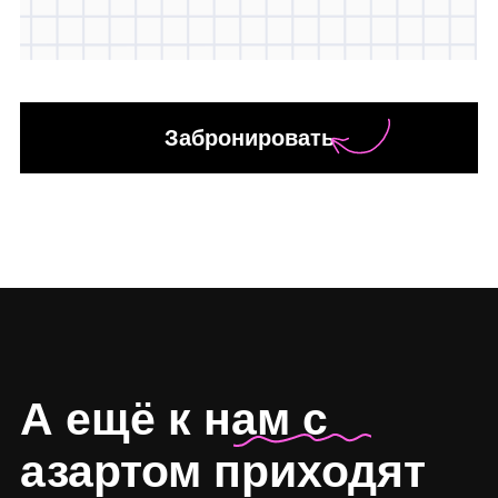
А ещё девичники,
выпускные, тимбилдинги...
Даже если вам просто
хочется
ярко провести
вечер
пятницы — это уже повод
попробовать игру.
Что говорят те,
кто уже