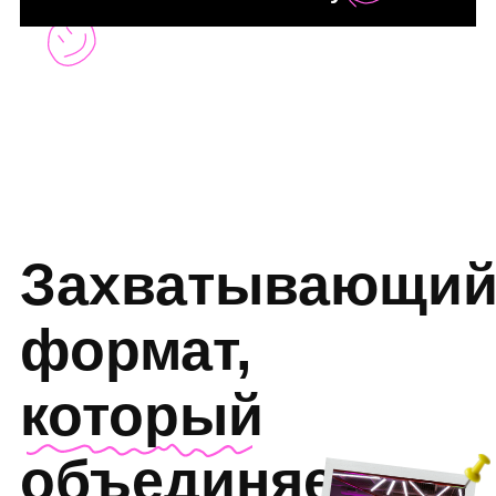
всё как на съёмочной площадке,
только без продюсеров и камер.
Погружаемся с порога.
Приготовьтесь
к эмоциям без
фильтра
Крики, споры, смех до слёз и азарт
с первой секунды и до финала.
Проверено на сотнях команд —
такие вечера потом вспоминают
ещё долго.
Фуршет
во время
игры
Привозите свои напитки и закуски,
мы поможем организовать фуршет