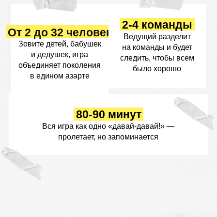
узнать об игре бо
Оставьте заявку
или напишите —
ответим на ваши
вопросы лично
оставить заявку