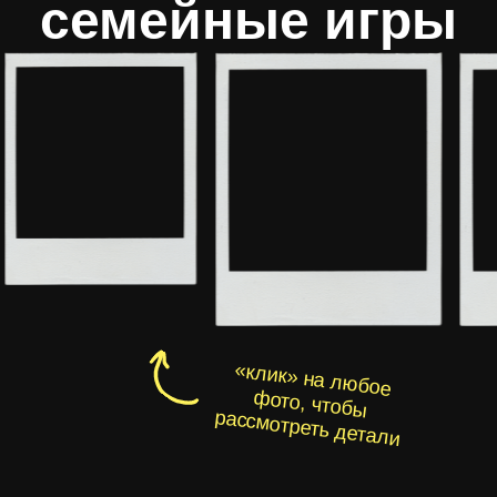
Дополнительные
опции
и предложения:
+8 000 руб.
+ 4 000 руб.
Профессиональная
Возможность взять
фото- или
свои еду и напитки
видеосъёмка
на игру. Есть
пробковый сбор
Подробнее
Подробнее
скидка 10%
Скидка 10%
В честь вашего
Для компаний от 20
дня рождения
человек
Подробнее
Подробнее