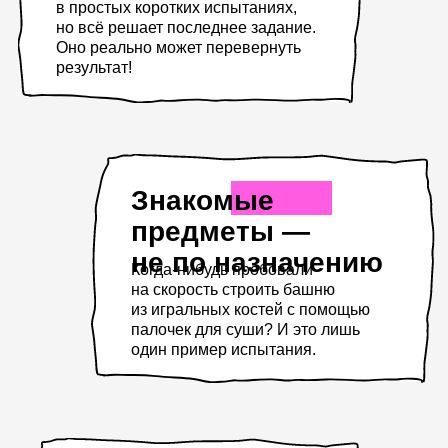
Когда-нибудь пробовали
на скорость строить башню
из игральных костей с помощью
палочек для суши? И это лишь
один пример испытания.
Испытания — не
сложные,
но яркие
Каждый раунд новая механика:
то на баланс, то на координацию,
то на слаженность команды. Скучать
будет некогда, а выполнить сможет
каждый.
Всё решают