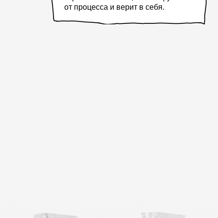
2-4 команды
От 2 до 32 человек
Ведущий разделит
Зовите детей, бабушек
на команды и будет
и дедушек, игра
следить, чтобы всем
объединяет поколения
было хорошо
в едином азарте
80-90 минут
Вся игра как одно «давай-давай!» —
пролетает, но запоминается