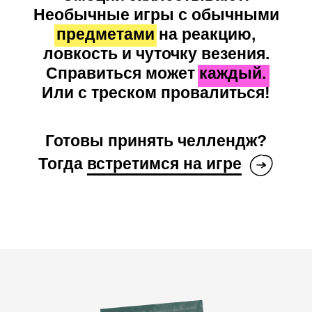
Готовы принять челлендж?
Тогда
встретимся на игре
И почему вам
захочется
повторить
Да что это вообще
за ПРЕДМЕТЫ