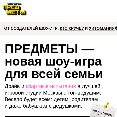
ОТ СОЗДАТЕЛЕЙ ШОУ-ИГР:
КТО КРУЧЕ?
И
ХИТОМАНИЯ
5 ЗВЕЗ
ПРЕДМЕТЫ —
новая шоу-игра
для всей семьи
8+
Драйв и
азартные испытания
в лучшей
игровой студии Москвы с топ-ведущим.
Весело будет всем: детям, родителям
и даже бабушкам с дедушками.
по м
отивам тв-ш
Е
И
ГР
Ы
оу «Н
»