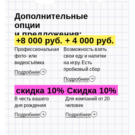
День рождения
Корпоратив
12+
8+
баттл для
детский
подростков
праздник