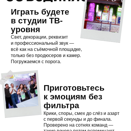
и проследим, чтобы все было
красиво. С нас — бокалы и посуда.
Стоимость услуги — 4
000₽
.
Пробковый сбор —
300₽/бут. 0,75л
За драйв и
вайб
отвечают
ведущие
Не Шастун и Позов, конечно,
но наши ребята тоже умеют
держать темп, подбадривать,
дразнить и раскачивать даже
интровертов. Ваше настроение
в надёжных руках.