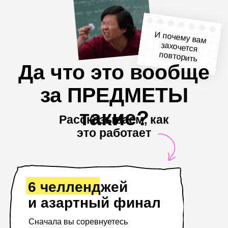
такие?
Рассказываем, как
это работает
6 челленджей
и азартный финал
Сначала вы соревнуетесь
в простых коротких испытаниях,
но всё решает последнее задание.
Оно реально может перевернуть
результат!
Знакомые
предметы —
не по назначению