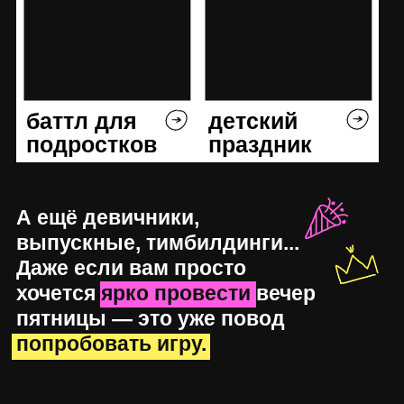
Звоните или
пишите,
если остались
вопросы
+7 (931) 009-65-65