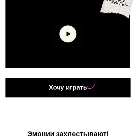
Хочу играть
Эмоции захлестывают!
Необычные игры с обычными
предметами на реакцию,
ловкость и чуточку везения.
Справиться может каждый.
Или с треском провалиться!