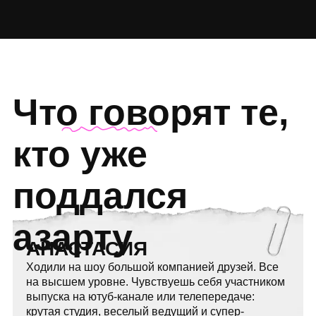
г. Москва, ул. Бакунинская, 72с2, этаж 1
Распробуйте все форматы
развлечений в Москве
от нашей команды:
«Кто круче?»
«Хитомания»